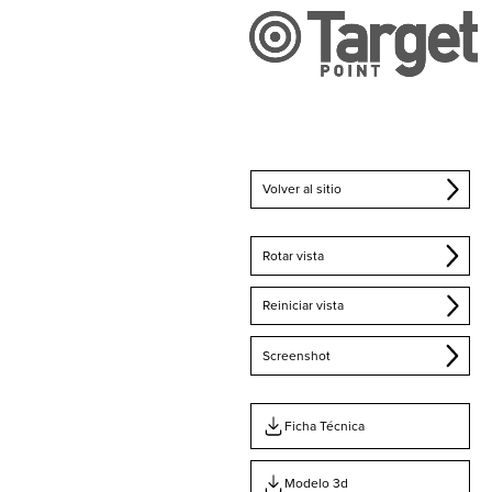
Volver al sitio
Rotar vista
Reiniciar vista
Screenshot
Ficha Técnica
Modelo 3d