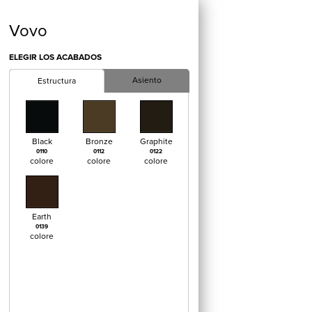
Vovo
ELEGIR LOS ACABADOS
Asiento
Estructura
Black
Bronze
Graphite
0110
0112
0122
colore
colore
colore
Earth
0139
colore