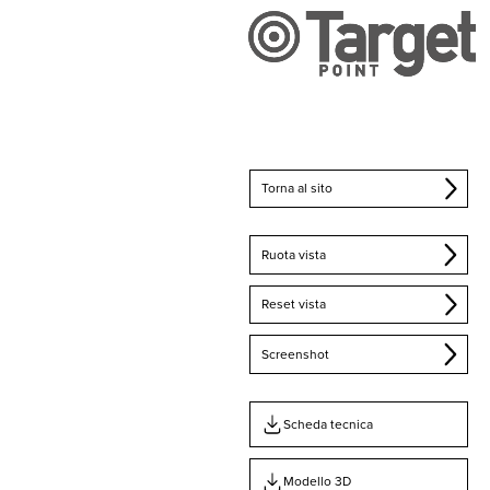
Torna al sito
Ruota vista
Reset vista
Screenshot
Scheda tecnica
Modello 3D