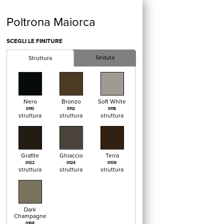
Poltrona Maiorca
SCEGLI LE FINITURE
Seduta
Struttura
Nero
Bronzo
Soft White
0110
0112
0118
struttura
struttura
struttura
Grafite
Ghiaccio
Terra
0122
0124
0139
struttura
struttura
struttura
Dark
Champagne
0168