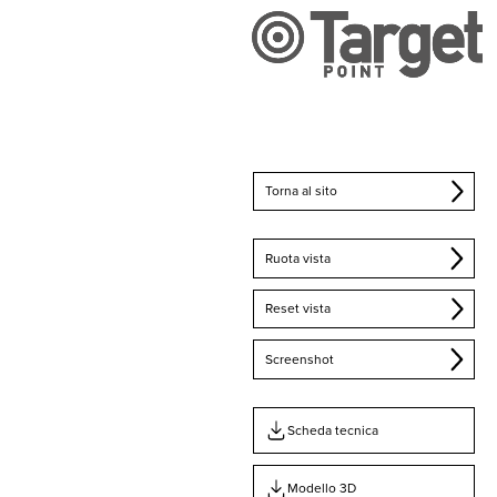
Torna al sito
Ruota vista
Reset vista
Screenshot
Scheda tecnica
Modello 3D