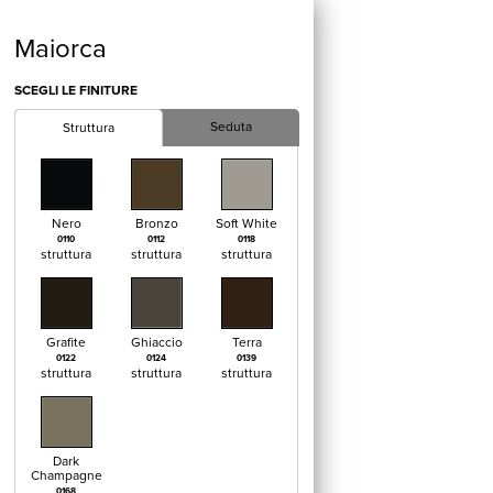
Maiorca
SCEGLI LE FINITURE
Seduta
Struttura
Nero
Bronzo
Soft White
0110
0112
0118
struttura
struttura
struttura
Grafite
Ghiaccio
Terra
0122
0124
0139
struttura
struttura
struttura
Dark
Champagne
0168