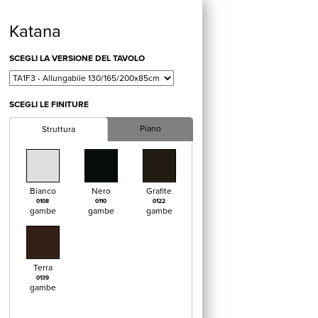
Katana
SCEGLI LA VERSIONE DEL TAVOLO
SCEGLI LE FINITURE
Piano
Struttura
Bianco
Nero
Grafite
0108
0110
0122
gambe
gambe
gambe
Terra
0139
gambe