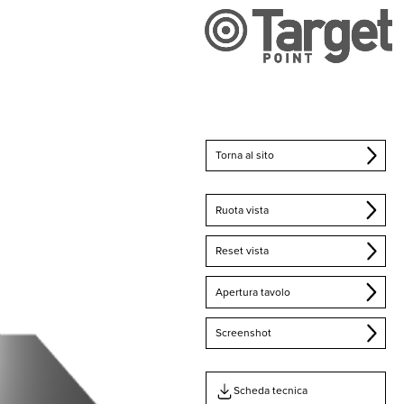
Torna al sito
Ruota vista
Reset vista
Apertura tavolo
Screenshot
Scheda tecnica