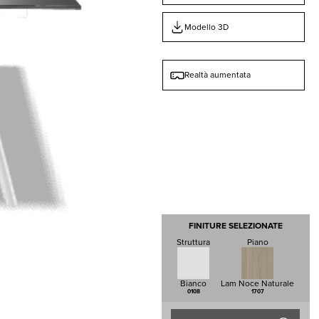
Modello 3D
Realtà aumentata
FINITURE SELEZIONATE
Struttura
Piano
Bianco
Lam Noce Naturale
0108
1707